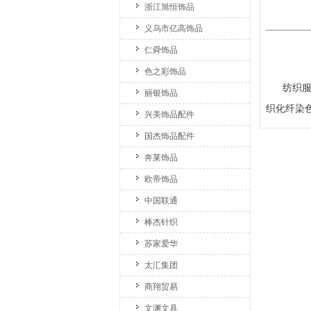
浙江旭恒饰品
义乌市亿高饰品
仁舜饰品
色之彩饰品
纺织服装
丽银饰品
织化纤染色
兴美饰品配件
国杰饰品配件
奔莱饰品
欧帝饰品
中国联通
棒杰针织
苏家爱华
太汇集团
商翔贸易
文渊文具