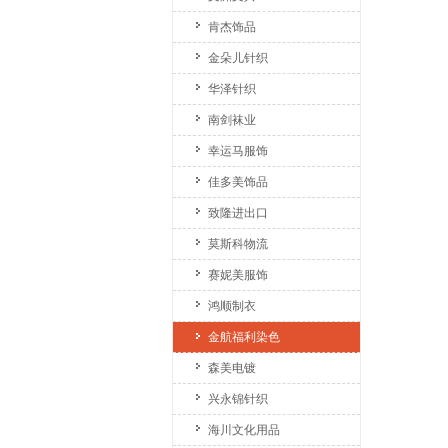
肯杰饰品
金朵儿针织
华泽针织
南剑袜业
幸运马服饰
佳多美饰品
致隆进出口
莫斯科物流
赛妮美服饰
鸿顺制衣
金航福利染色
森美电镀
兴永锦针织
海川文化用品