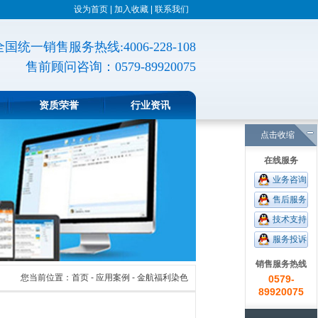
设为首页
|
加入收藏
|
联系我们
全国统一销售服务热线:4006-228-108
售前顾问咨询：
0579-89920075
资质荣誉
行业资讯
点击收缩
在线服务
业务咨询
售后服务
技术支持
服务投诉
销售服务热线
您当前位置：
首页
- 应用案例 - 金航福利染色
0579-
89920075