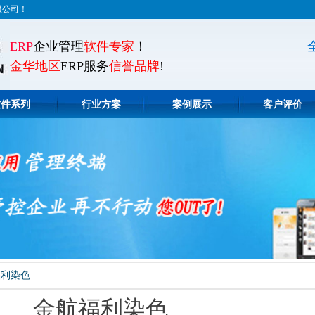
限公司！
ERP
企业管理
软件专家
！
金华地区
ERP服务
信誉品牌
!
软件系列
行业方案
案例展示
客户评价
福利染色
航福利染色